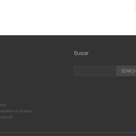
Buscar
e
s
nos
experiencia Wayúu
aracolí