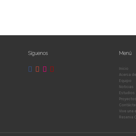
Síguenos
Menú
Inicio
Acerca d
Equipo
Noticias
Estudios
Proyecto
Contácte
Vive una 
Reserva C