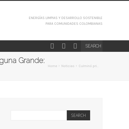
ENERGÍAS LIMPIAS Y DESARROLLO SOSTENIBLE
PARA COMUNIDADES COLOMBIANAS
aguna Grande:
Home
Noticias
Culminó primera etapa del proyecto con la comunidad Wayúu de Laguna Grande: agua potable para 130 personas