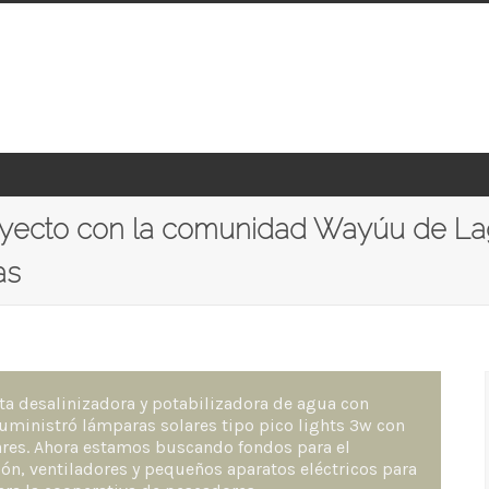
royecto con la comunidad Wayúu de L
as
ta desalinizadora y potabilizadora de agua con
uministró lámparas solares tipo pico lights 3w con
ares. Ahora estamos buscando fondos para el
ión, ventiladores y pequeños aparatos eléctricos para