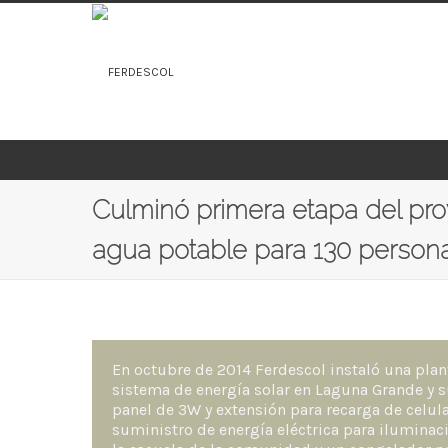
Culminó primera etapa del p
agua potable para 130 person
En octubre de 2014 Ferdescol instaló una plan
sistema de energía solar en Laguna Grande y s
panel de 3W y extensión para recarga de celul
suministro de energía eléctrica para iluminac