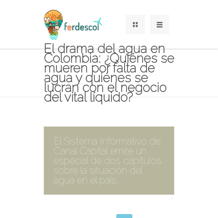
El drama del agua en
Colombia: ¿Quiénes se
mueren por falta de
agua y quiénes se
lucran con el negocio
del vital líquido?
El Sistema Informativo de
Canal Capital emite un
especial de dos capítulos
sobre la situación del
agua en el país.